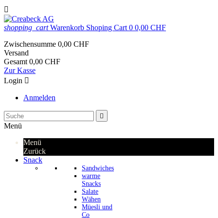

shopping_cart
Warenkorb
Shoping Cart
0
0,00 CHF
Zwischensumme
0,00 CHF
Versand
Gesamt
0,00 CHF
Zur Kasse
Login

Anmelden

Menü
Menü
Zurück
Snack
Sandwiches
warme
Snacks
Salate
Wähen
Müesli und
Co