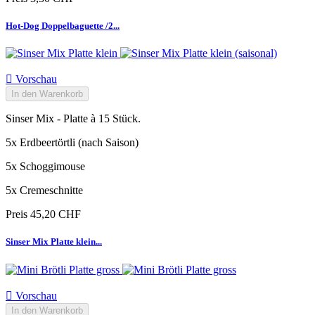
Hot-Dog Doppelbaguette /2...

Vorschau
In den Warenkorb
Sinser Mix - Platte à 15 Stück.
5x Erdbeertörtli (nach Saison)
5x Schoggimouse
5x Cremeschnitte
Preis
45,20 CHF
Sinser Mix Platte klein...

Vorschau
In den Warenkorb