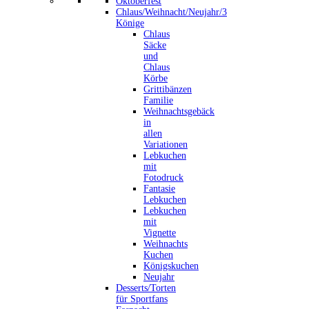
Oktoberfest
Chlaus/Weihnacht/Neujahr/3
Könige
Chlaus
Säcke
und
Chlaus
Körbe
Grittibänzen
Familie
Weihnachtsgebäck
in
allen
Variationen
Lebkuchen
mit
Fotodruck
Fantasie
Lebkuchen
Lebkuchen
mit
Vignette
Weihnachts
Kuchen
Königskuchen
Neujahr
Desserts/Torten
für Sportfans