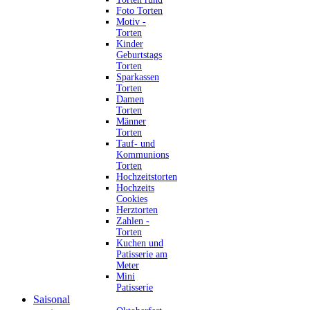
Foto Torten
Motiv -
Torten
Kinder
Geburtstags
Torten
Sparkassen
Torten
Damen
Torten
Männer
Torten
Tauf- und
Kommunions
Torten
Hochzeitstorten
Hochzeits
Cookies
Herztorten
Zahlen -
Torten
Kuchen und
Patisserie am
Meter
Mini
Patisserie
Saisonal