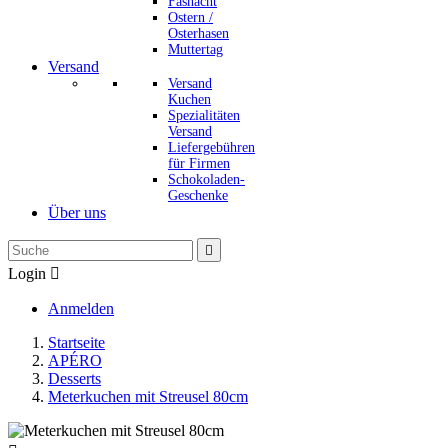
Fasnacht
Ostern /
Osterhasen
Muttertag
Versand
Versand
Kuchen
Spezialitäten
Versand
Liefergebühren
für Firmen
Schokoladen-
Geschenke
Über uns

Login

Anmelden
Startseite
APÉRO
Desserts
Meterkuchen mit Streusel 80cm