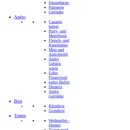
Süssgebäcke
Patisserie
Getränke
Apéro
Canapés
belegt
Party- und
Meterbrote
Fleisch- und
Käseplatten
Mini-und
Apérobrötli
Apéro
Gebäck
warm
Edles
Fingerfood
kaltes Buffet
Desserts
Apéro
Getränke
Brot
Kleinbrot
Grossbrot
Torten
Weihnachts -
Dessert
Torten rund