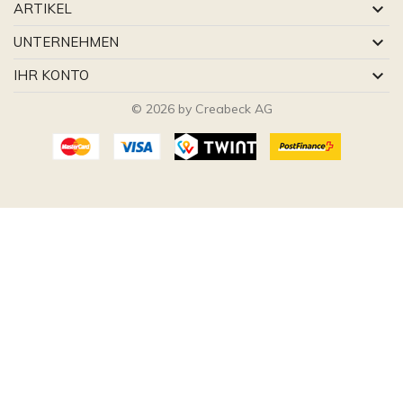

ARTIKEL

UNTERNEHMEN

IHR KONTO
© 2026 by Creabeck AG