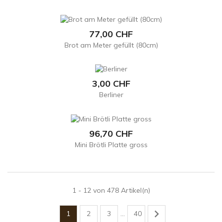
Preis
77,00 CHF
Brot am Meter gefüllt (80cm)
Preis
3,00 CHF
Berliner
Preis
96,70 CHF
Mini Brötli Platte gross
1 - 12 von 478 Artikel(n)

1
2
3
40
…