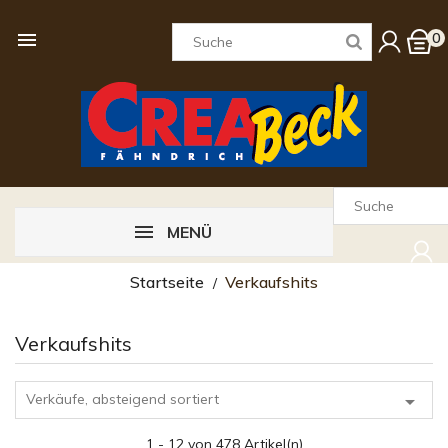

0
MENÜ
Startseite
Verkaufshits
Verkaufshits
Verkäufe, absteigend sortiert

1 - 12 von 478 Artikel(n)