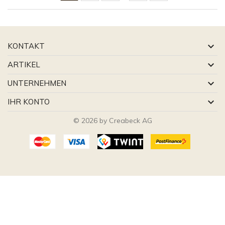

KONTAKT

ARTIKEL

UNTERNEHMEN

IHR KONTO
© 2026 by Creabeck AG