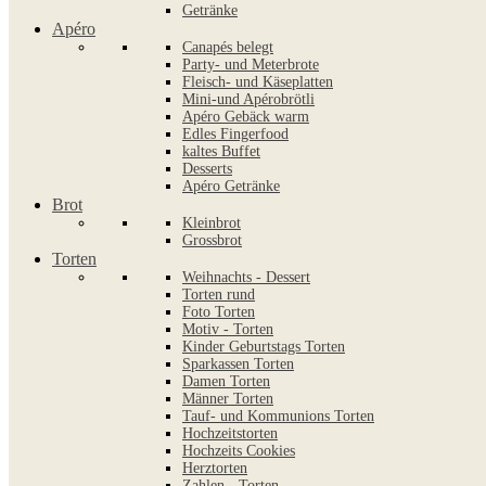
Getränke
Apéro
Canapés belegt
Party- und Meterbrote
Fleisch- und Käseplatten
Mini-und Apérobrötli
Apéro Gebäck warm
Edles Fingerfood
kaltes Buffet
Desserts
Apéro Getränke
Brot
Kleinbrot
Grossbrot
Torten
Weihnachts - Dessert
Torten rund
Foto Torten
Motiv - Torten
Kinder Geburtstags Torten
Sparkassen Torten
Damen Torten
Männer Torten
Tauf- und Kommunions Torten
Hochzeitstorten
Hochzeits Cookies
Herztorten
Zahlen - Torten