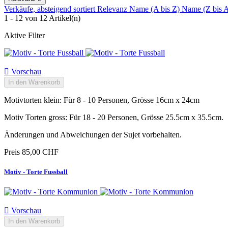
Verkäufe, absteigend sortiert
Relevanz
Name (A bis Z)
Name (Z bis 
1 - 12 von 12 Artikel(n)
Aktive Filter

Vorschau
In den Warenkorb
Motivtorten klein: Für 8 - 10 Personen, Grösse 16cm x 24cm
Motiv Torten gross: Für 18 - 20 Personen, Grösse 25.5cm x 35.5cm.
Änderungen und Abweichungen der Sujet vorbehalten.
Preis
85,00 CHF
Motiv - Torte Fussball

Vorschau
In den Warenkorb