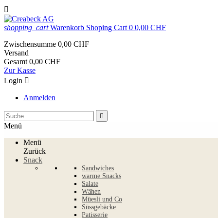

shopping_cart
Warenkorb
Shoping Cart
0
0,00 CHF
Zwischensumme
0,00 CHF
Versand
Gesamt
0,00 CHF
Zur Kasse
Login

Anmelden

Menü
Menü
Zurück
Snack
Sandwiches
warme Snacks
Salate
Wähen
Müesli und Co
Süssgebäcke
Patisserie