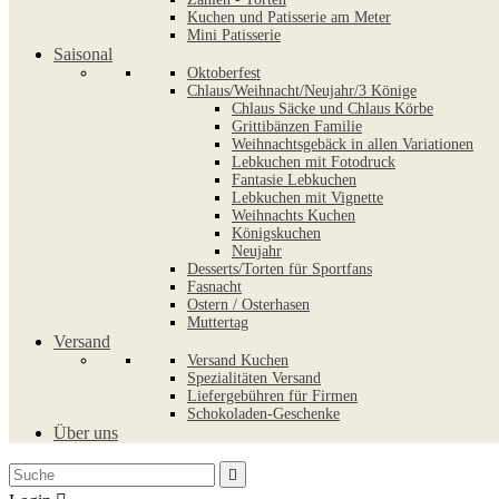
Kuchen und Patisserie am Meter
Mini Patisserie
Saisonal
Oktoberfest
Chlaus/Weihnacht/Neujahr/3 Könige
Chlaus Säcke und Chlaus Körbe
Grittibänzen Familie
Weihnachtsgebäck in allen Variationen
Lebkuchen mit Fotodruck
Fantasie Lebkuchen
Lebkuchen mit Vignette
Weihnachts Kuchen
Königskuchen
Neujahr
Desserts/Torten für Sportfans
Fasnacht
Ostern / Osterhasen
Muttertag
Versand
Versand Kuchen
Spezialitäten Versand
Liefergebühren für Firmen
Schokoladen-Geschenke
Über uns
