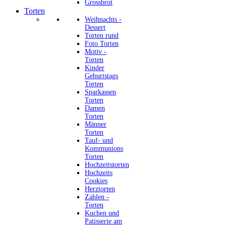
Grossbrot
Torten
Weihnachts -
Dessert
Torten rund
Foto Torten
Motiv -
Torten
Kinder
Geburtstags
Torten
Sparkassen
Torten
Damen
Torten
Männer
Torten
Tauf- und
Kommunions
Torten
Hochzeitstorten
Hochzeits
Cookies
Herztorten
Zahlen -
Torten
Kuchen und
Patisserie am