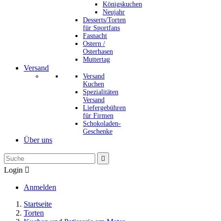
Königskuchen
Neujahr
Desserts/Torten
für Sportfans
Fasnacht
Ostern /
Osterhasen
Muttertag
Versand
Versand
Kuchen
Spezialitäten
Versand
Liefergebühren
für Firmen
Schokoladen-
Geschenke
Über uns

Login

Anmelden
Startseite
Torten