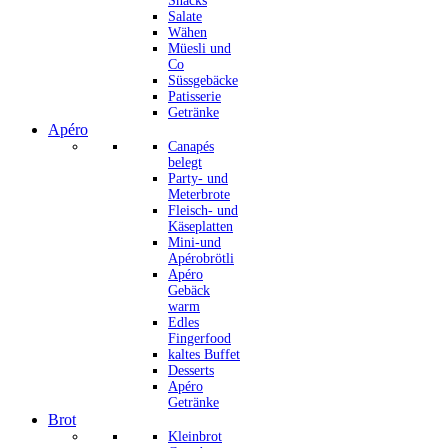
Snacks
Salate
Wähen
Müesli und
Co
Süssgebäcke
Patisserie
Getränke
Apéro
Canapés
belegt
Party- und
Meterbrote
Fleisch- und
Käseplatten
Mini-und
Apérobrötli
Apéro
Gebäck
warm
Edles
Fingerfood
kaltes Buffet
Desserts
Apéro
Getränke
Brot
Kleinbrot