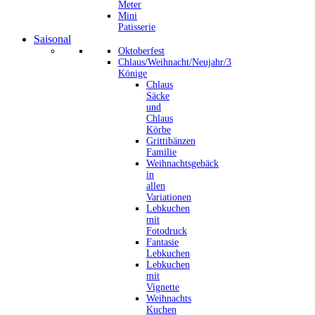
Meter
Mini
Patisserie
Saisonal
Oktoberfest
Chlaus/Weihnacht/Neujahr/3
Könige
Chlaus
Säcke
und
Chlaus
Körbe
Grittibänzen
Familie
Weihnachtsgebäck
in
allen
Variationen
Lebkuchen
mit
Fotodruck
Fantasie
Lebkuchen
Lebkuchen
mit
Vignette
Weihnachts
Kuchen