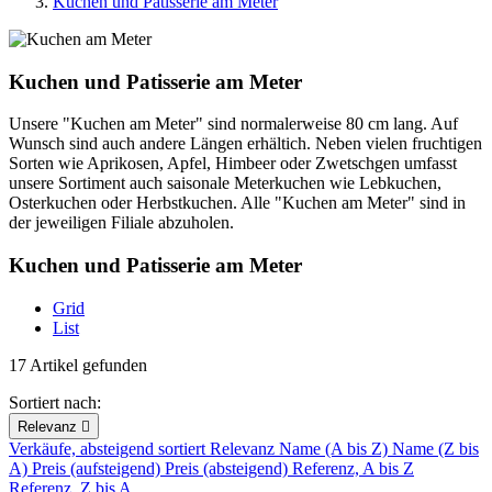
Kuchen und Patisserie am Meter
Kuchen und Patisserie am Meter
Unsere "Kuchen am Meter" sind normalerweise 80 cm lang. Auf
Wunsch sind auch andere Längen erhältich. Neben vielen fruchtigen
Sorten wie Aprikosen, Apfel, Himbeer oder Zwetschgen umfasst
unsere Sortiment auch saisonale Meterkuchen wie Lebkuchen,
Osterkuchen oder Herbstkuchen. Alle "Kuchen am Meter" sind in
der jeweiligen Filiale abzuholen.
Kuchen und Patisserie am Meter
Grid
List
17 Artikel gefunden
Sortiert nach:
Relevanz

Verkäufe, absteigend sortiert
Relevanz
Name (A bis Z)
Name (Z bis
A)
Preis (aufsteigend)
Preis (absteigend)
Referenz, A bis Z
Referenz, Z bis A