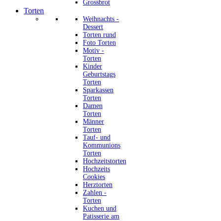
Grossbrot
Torten
Weihnachts -
Dessert
Torten rund
Foto Torten
Motiv -
Torten
Kinder
Geburtstags
Torten
Sparkassen
Torten
Damen
Torten
Männer
Torten
Tauf- und
Kommunions
Torten
Hochzeitstorten
Hochzeits
Cookies
Herztorten
Zahlen -
Torten
Kuchen und
Patisserie am