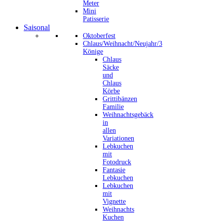
Meter
Mini
Patisserie
Saisonal
Oktoberfest
Chlaus/Weihnacht/Neujahr/3
Könige
Chlaus
Säcke
und
Chlaus
Körbe
Grittibänzen
Familie
Weihnachtsgebäck
in
allen
Variationen
Lebkuchen
mit
Fotodruck
Fantasie
Lebkuchen
Lebkuchen
mit
Vignette
Weihnachts
Kuchen