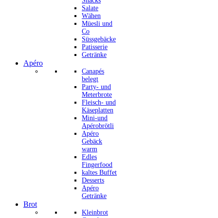
Snacks
Salate
Wähen
Müesli und
Co
Süssgebäcke
Patisserie
Getränke
Apéro
Canapés
belegt
Party- und
Meterbrote
Fleisch- und
Käseplatten
Mini-und
Apérobrötli
Apéro
Gebäck
warm
Edles
Fingerfood
kaltes Buffet
Desserts
Apéro
Getränke
Brot
Kleinbrot