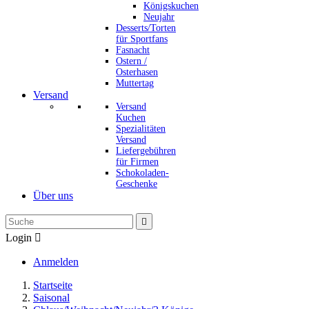
Königskuchen
Neujahr
Desserts/Torten
für Sportfans
Fasnacht
Ostern /
Osterhasen
Muttertag
Versand
Versand
Kuchen
Spezialitäten
Versand
Liefergebühren
für Firmen
Schokoladen-
Geschenke
Über uns

Login

Anmelden
Startseite
Saisonal