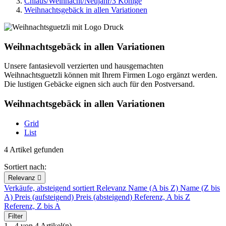
Chlaus/Weihnacht/Neujahr/3 Könige
Weihnachtsgebäck in allen Variationen
Weihnachtsgebäck in allen Variationen
Unsere fantasievoll verzierten und hausgemachten
Weihnachtsguetzli können mit Ihrem Firmen Logo ergänzt werden.
Die lustigen Gebäcke eignen sich auch für den Postversand.
Weihnachtsgebäck in allen Variationen
Grid
List
4 Artikel gefunden
Sortiert nach:
Relevanz

Verkäufe, absteigend sortiert
Relevanz
Name (A bis Z)
Name (Z bis
A)
Preis (aufsteigend)
Preis (absteigend)
Referenz, A bis Z
Referenz, Z bis A
Filter
1 - 4 von 4 Artikel(n)