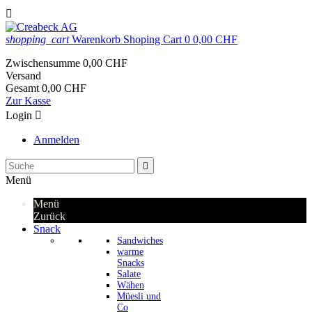

shopping_cart
Warenkorb
Shoping Cart
0
0,00 CHF
Zwischensumme
0,00 CHF
Versand
Gesamt
0,00 CHF
Zur Kasse
Login

Anmelden

Menü
Menü
Zurück
Snack
Sandwiches
warme
Snacks
Salate
Wähen
Müesli und
Co