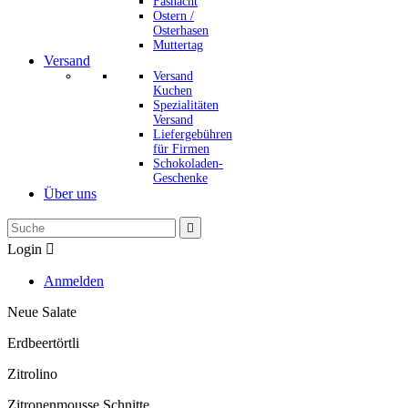
Fasnacht
Ostern /
Osterhasen
Muttertag
Versand
Versand
Kuchen
Spezialitäten
Versand
Liefergebühren
für Firmen
Schokoladen-
Geschenke
Über uns

Login

Anmelden
Neue Salate
Erdbeertörtli
Zitrolino
Zitronenmousse Schnitte