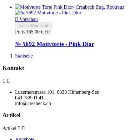

Vorschau
In den Warenkorb
Preis
165,00 CHF
№ 5692 Motivtorte - Pink Dior
Startseite
Kontakt


Luzernerstrasse 101, 6333 Hünenberg-See
041 788 01 41
info@creabeck.ch
Artikel
Artikel


Angebote