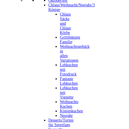
Oktoberfest
Chlaus/Weihnacht/Neujahr/3
Könige
Chlaus
Säcke
und
Chlaus
Körbe
Grittibänzen
Familie
Weihnachtsgebäck
in
allen
Variationen
Lebkuchen
mit
Fotodruck
Fantasie
Lebkuchen
Lebkuchen
mit
Vignette
Weihnachts
Kuchen
Königskuchen
Neujahr
Desserts/Torten
für Sportfans