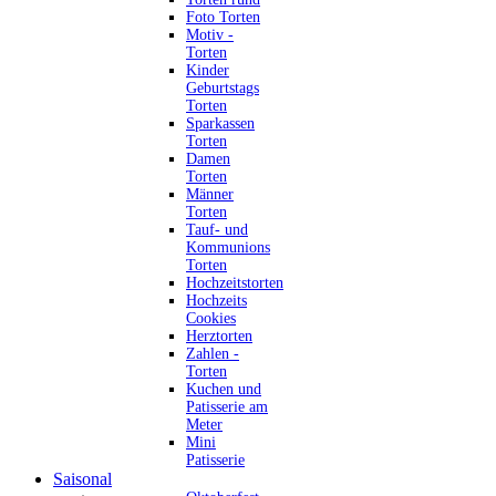
Foto Torten
Motiv -
Torten
Kinder
Geburtstags
Torten
Sparkassen
Torten
Damen
Torten
Männer
Torten
Tauf- und
Kommunions
Torten
Hochzeitstorten
Hochzeits
Cookies
Herztorten
Zahlen -
Torten
Kuchen und
Patisserie am
Meter
Mini
Patisserie
Saisonal