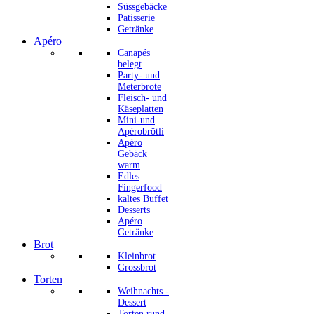
Süssgebäcke
Patisserie
Getränke
Apéro
Canapés
belegt
Party- und
Meterbrote
Fleisch- und
Käseplatten
Mini-und
Apérobrötli
Apéro
Gebäck
warm
Edles
Fingerfood
kaltes Buffet
Desserts
Apéro
Getränke
Brot
Kleinbrot
Grossbrot
Torten
Weihnachts -
Dessert
Torten rund