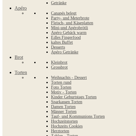
Getränke
Apéro
Canapés belegt
Party- und Meterbrote
Fleisch- und Käseplatten
Mini-und Apérobrötli
Apéro Gebäck warm
Edles Fingerfood
kaltes Buffet
Desserts
Apéro Getränke
Brot
Kleinbrot
Grossbrot
Torten
Weihnachts - Dessert
Torten rund
Foto Torten
Motiv - Torten
Kinder Geburtstags Torten
Sparkassen Torten
Damen Torten
Männer Torten
Tauf- und Kommunions Torten
Hochzeitstorten
Hochzeits Cookies
Herztorten
Zahlen - Torten