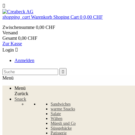

shopping_cart
Warenkorb
Shoping Cart
0
0,00 CHF
Zwischensumme
0,00 CHF
Versand
Gesamt
0,00 CHF
Zur Kasse
Login

Anmelden

Menü
Menü
Zurück
Snack
Sandwiches
warme Snacks
Salate
Wähen
Müesli und Co
Süssgebäcke
Patisserie