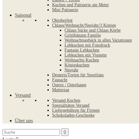
Kuchen und Patisserie am Meter
Mini Patisserie
Saisonal
Oktoberfest
Chlaus/Weihnacht/Neujahr/3 Könige
Chlaus Säcke und Chlaus Körbe
Grittibänzen Familie
Weihnachtsgebäck in allen Variationen
Lebkuchen mit Fotodruck
Fantasie Lebkuchen
Lebkuchen mit Vignette
Weihnachts Kuchen
Königskuchen
Neujahr
Desserts/Torten für Sportfans
Fasnacht
Ostern / Osterhasen
Muttertag
Versand
Versand Kuchen
Spezialitäten Versand
Liefergebühren für Firmen
Schokoladen-Geschenke
Über uns
