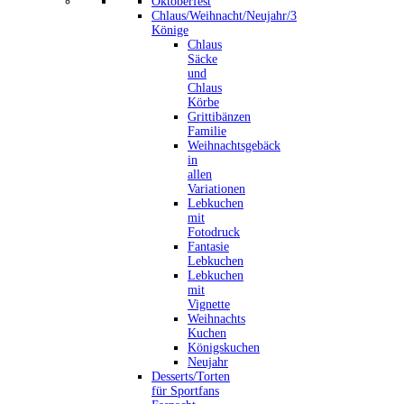
Oktoberfest
Chlaus/Weihnacht/Neujahr/3
Könige
Chlaus
Säcke
und
Chlaus
Körbe
Grittibänzen
Familie
Weihnachtsgebäck
in
allen
Variationen
Lebkuchen
mit
Fotodruck
Fantasie
Lebkuchen
Lebkuchen
mit
Vignette
Weihnachts
Kuchen
Königskuchen
Neujahr
Desserts/Torten
für Sportfans