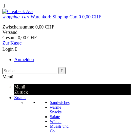

shopping_cart
Warenkorb
Shoping Cart
0
0,00 CHF
Zwischensumme
0,00 CHF
Versand
Gesamt
0,00 CHF
Zur Kasse
Login

Anmelden

Menü
Menü
Zurück
Snack
Sandwiches
warme
Snacks
Salate
Wähen
Müesli und
Co