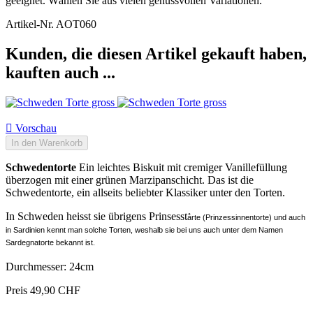
geeignet. Wählen Sie aus vielen genussvollen Variationen.
Artikel-Nr.
AOT060
Kunden, die diesen Artikel gekauft haben,
kauften auch ...

Vorschau
In den Warenkorb
Schwedentorte
Ein leichtes Biskuit mit cremiger Vanillefüllung
überzogen mit einer grünen Marzipanschicht. Das ist die
Schwedentorte, ein allseits beliebter Klassiker unter den Torten.
In Schweden heisst sie übrigens Prinsesst
årte (Prinzessinnentorte) und auch
in Sardinien kennt man solche Torten, weshalb sie bei uns auch unter dem Namen
Sardegnatorte bekannt ist.
Durchmesser: 24cm
Preis
49,90 CHF