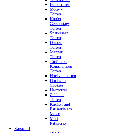
Foto Torten
Motiv -
Torten
Kinder
Geburtstags
Torten
Sparkassen
Torten
Damen
Torten
Männer
Torten
Tauf- und
Kommunions
Torten
Hochzeitstorten
Hochzeits
Cookies
Herztorten
Zahlen -
Torten
Kuchen und
Patisserie am
Meter
Mini
Patisserie
Saisonal