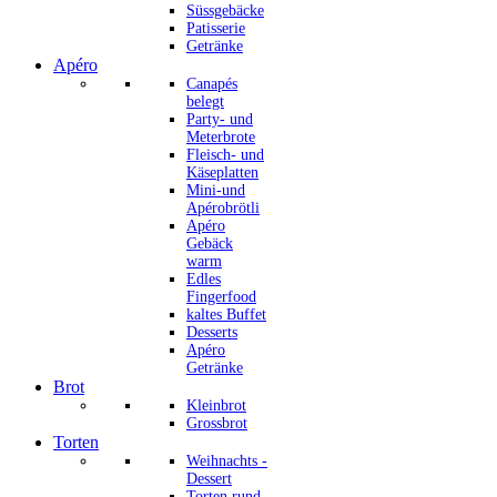
Süssgebäcke
Patisserie
Getränke
Apéro
Canapés
belegt
Party- und
Meterbrote
Fleisch- und
Käseplatten
Mini-und
Apérobrötli
Apéro
Gebäck
warm
Edles
Fingerfood
kaltes Buffet
Desserts
Apéro
Getränke
Brot
Kleinbrot
Grossbrot
Torten
Weihnachts -
Dessert
Torten rund