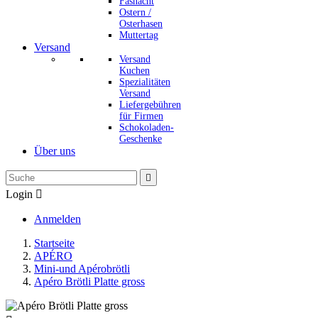
Fasnacht
Ostern /
Osterhasen
Muttertag
Versand
Versand
Kuchen
Spezialitäten
Versand
Liefergebühren
für Firmen
Schokoladen-
Geschenke
Über uns

Login

Anmelden
Startseite
APÉRO
Mini-und Apérobrötli
Apéro Brötli Platte gross