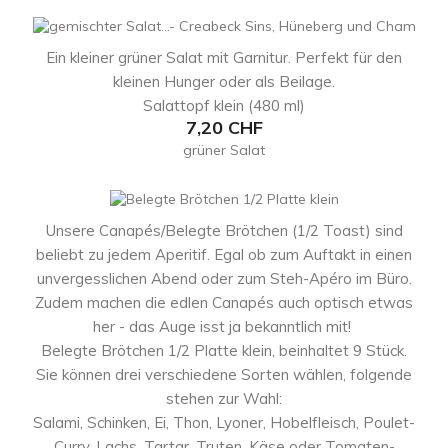
Ein kleiner grüner Salat mit Garnitur. Perfekt für den
kleinen Hunger oder als Beilage.
Salattopf klein (480 ml)
Preis
7,20 CHF
grüner Salat
Unsere Canapés/Belegte Brötchen (1/2 Toast) sind
beliebt zu jedem Aperitif. Egal ob zum Auftakt in einen
unvergesslichen Abend oder zum Steh-Apéro im Büro.
Zudem machen die edlen Canapés auch optisch etwas
her - das Auge isst ja bekanntlich mit!
Belegte Brötchen 1/2 Platte klein, beinhaltet 9 Stück.
Sie können drei verschiedene Sorten wählen, folgende
stehen zur Wahl:
Salami, Schinken, Ei, Thon, Lyoner, Hobelfleisch, Poulet-
Curry, Lachs, Tartar, Truten, Käse oder Tomaten-