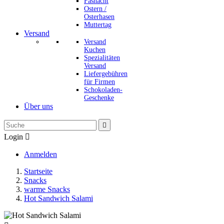
Fasnacht
Ostern /
Osterhasen
Muttertag
Versand
Versand
Kuchen
Spezialitäten
Versand
Liefergebühren
für Firmen
Schokoladen-
Geschenke
Über uns

Login

Anmelden
Startseite
Snacks
warme Snacks
Hot Sandwich Salami