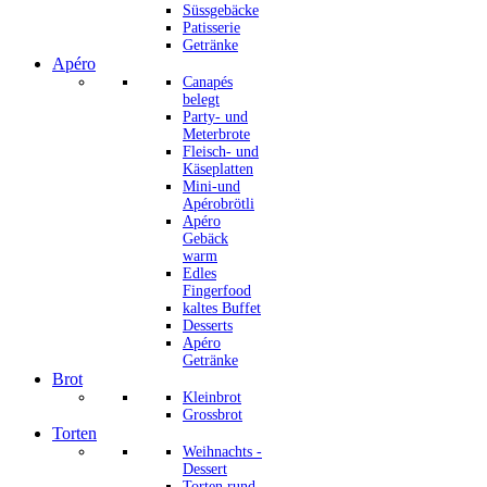
Süssgebäcke
Patisserie
Getränke
Apéro
Canapés
belegt
Party- und
Meterbrote
Fleisch- und
Käseplatten
Mini-und
Apérobrötli
Apéro
Gebäck
warm
Edles
Fingerfood
kaltes Buffet
Desserts
Apéro
Getränke
Brot
Kleinbrot
Grossbrot
Torten
Weihnachts -
Dessert
Torten rund