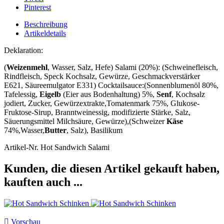
Pinterest
Beschreibung
Artikeldetails
Deklaration:
(
Weizenmehl
, Wasser, Salz, Hefe) Salami (20%): (Schweinefleisch,
Rindfleisch, Speck Kochsalz, Gewürze, Geschmackverstärker
E621, Säureemulgator E331) Cocktailsauce:(Sonnenblumenöl 80%,
Tafelessig,
Eigelb
(Eier aus Bodenhaltung) 5%,
Senf
, Kochsalz
jodiert, Zucker, Gewürzextrakte,Tomatenmark 75%, Glukose-
Fruktose-Sirup, Branntweinessig, modifizierte Stärke, Salz,
Säuerungsmittel Milchsäure, Gewürze),(Schweizer
Käse
74%,Wasser,
Butter
, Salz), Basilikum
Artikel-Nr.
Hot Sandwich Salami
Kunden, die diesen Artikel gekauft haben,
kauften auch ...

Vorschau