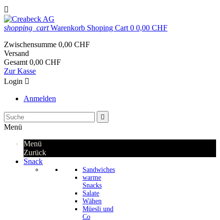

shopping_cart
Warenkorb
Shoping Cart
0
0,00 CHF
Zwischensumme
0,00 CHF
Versand
Gesamt
0,00 CHF
Zur Kasse
Login

Anmelden

Menü
Menü
Zurück
Snack
Sandwiches
warme
Snacks
Salate
Wähen
Müesli und
Co