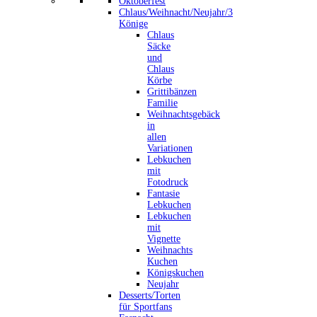
Oktoberfest
Chlaus/Weihnacht/Neujahr/3
Könige
Chlaus
Säcke
und
Chlaus
Körbe
Grittibänzen
Familie
Weihnachtsgebäck
in
allen
Variationen
Lebkuchen
mit
Fotodruck
Fantasie
Lebkuchen
Lebkuchen
mit
Vignette
Weihnachts
Kuchen
Königskuchen
Neujahr
Desserts/Torten
für Sportfans