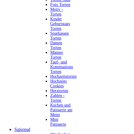
Foto Torten
Motiv -
Torten
Kinder
Geburtstags
Torten
Sparkassen
Torten
Damen
Torten
Männer
Torten
Tauf- und
Kommunions
Torten
Hochzeitstorten
Hochzeits
Cookies
Herztorten
Zahlen -
Torten
Kuchen und
Patisserie am
Meter
Mini
Patisserie
Saisonal