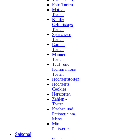
Foto Torten
Motiv -
Torten
Kinder
Geburtstags
Torten
Sparkassen
Torten
Damen
Torten
Männer
Torten
Tauf- und
Kommunions
Torten
Hochzeitstorten
Hochzeits
Cookies
Herztorten
Zahlen -
Torten
Kuchen und
Patisserie am
Meter
Mini
Patisserie
Saisonal