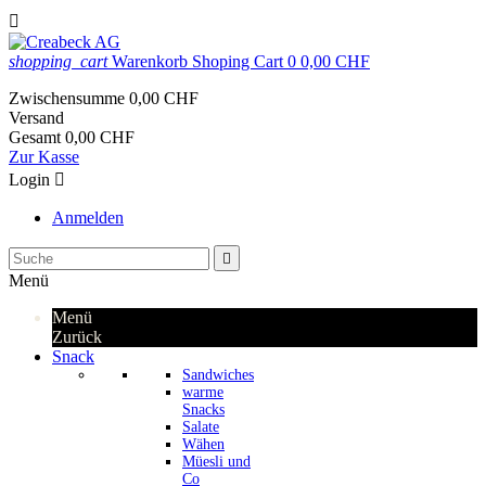

shopping_cart
Warenkorb
Shoping Cart
0
0,00 CHF
Zwischensumme
0,00 CHF
Versand
Gesamt
0,00 CHF
Zur Kasse
Login

Anmelden

Menü
Menü
Zurück
Snack
Sandwiches
warme
Snacks
Salate
Wähen
Müesli und
Co