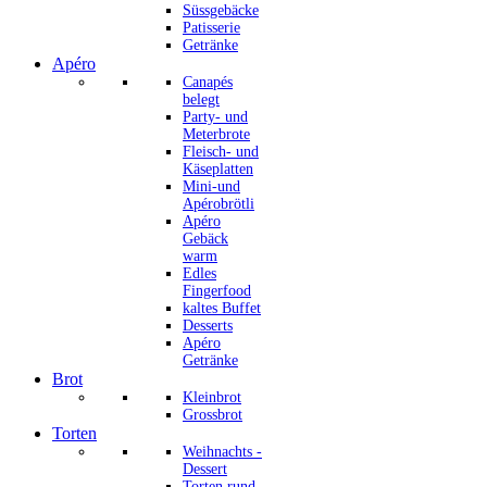
Süssgebäcke
Patisserie
Getränke
Apéro
Canapés
belegt
Party- und
Meterbrote
Fleisch- und
Käseplatten
Mini-und
Apérobrötli
Apéro
Gebäck
warm
Edles
Fingerfood
kaltes Buffet
Desserts
Apéro
Getränke
Brot
Kleinbrot
Grossbrot
Torten
Weihnachts -
Dessert
Torten rund