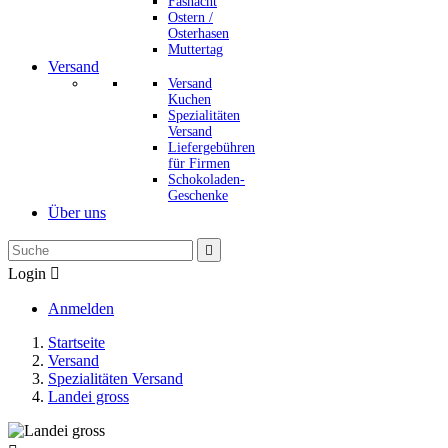
Fasnacht
Ostern /
Osterhasen
Muttertag
Versand
Versand
Kuchen
Spezialitäten
Versand
Liefergebühren
für Firmen
Schokoladen-
Geschenke
Über uns

Login

Anmelden
Startseite
Versand
Spezialitäten Versand
Landei gross