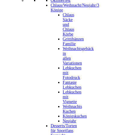
Oktoberfest
Chlaus/Weihnacht/Neujahr/3
Könige
Chlaus
Säcke
und
Chlaus
Körbe
Grittibänzen
Familie
Weihnachtsgebäck
in
allen
Variationen
Lebkuchen
mit
Fotodruck
Fantasie
Lebkuchen
Lebkuchen
mit
Vignette
Weihnachts
Kuchen
Königskuchen
Neujahr
Desserts/Torten
für Sportfans