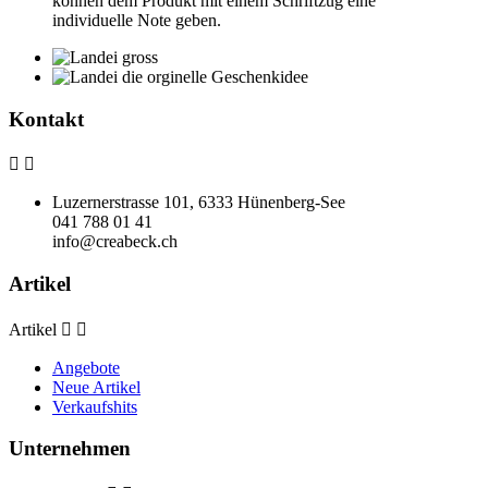
können dem Produkt mit einem Schriftzug eine
individuelle Note geben.
Kontakt


Luzernerstrasse 101, 6333 Hünenberg-See
041 788 01 41
info@creabeck.ch
Artikel
Artikel


Angebote
Neue Artikel
Verkaufshits
Unternehmen