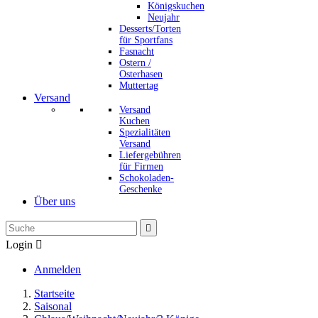
Königskuchen
Neujahr
Desserts/Torten
für Sportfans
Fasnacht
Ostern /
Osterhasen
Muttertag
Versand
Versand
Kuchen
Spezialitäten
Versand
Liefergebühren
für Firmen
Schokoladen-
Geschenke
Über uns

Login

Anmelden
Startseite
Saisonal