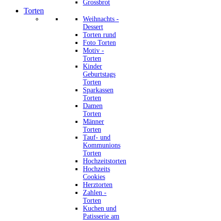
Grossbrot
Torten
Weihnachts -
Dessert
Torten rund
Foto Torten
Motiv -
Torten
Kinder
Geburtstags
Torten
Sparkassen
Torten
Damen
Torten
Männer
Torten
Tauf- und
Kommunions
Torten
Hochzeitstorten
Hochzeits
Cookies
Herztorten
Zahlen -
Torten
Kuchen und
Patisserie am