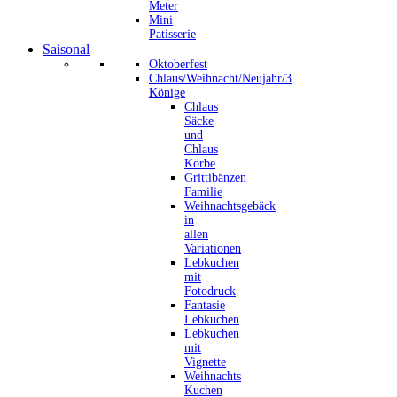
Meter
Mini
Patisserie
Saisonal
Oktoberfest
Chlaus/Weihnacht/Neujahr/3
Könige
Chlaus
Säcke
und
Chlaus
Körbe
Grittibänzen
Familie
Weihnachtsgebäck
in
allen
Variationen
Lebkuchen
mit
Fotodruck
Fantasie
Lebkuchen
Lebkuchen
mit
Vignette
Weihnachts
Kuchen