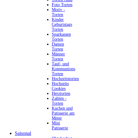
Foto Torten
Motiv -
Torten
Kinder
Geburtstags
Torten
Sparkassen
Torten
Damen
Torten
Männer
Torten
Tauf- und
Kommunions
Torten
Hochzeitstorten
Hochzeits
Cookies
Herztorten
Zahlen -
Torten
Kuchen und
Patisserie am
Meter
Mini
Patisserie
Saisonal