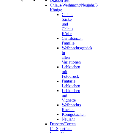
Oktoberfest
Chlaus/Weihnacht/Neujahr/3
Könige
Chlaus
Säcke
und
Chlaus
Körbe
Grittibänzen
Familie
Weihnachtsgebäck
in
allen
Variationen
Lebkuchen
mit
Fotodruck
Fantasie
Lebkuchen
Lebkuchen
mit
Vignette
Weihnachts
Kuchen
Königskuchen
Neujahr
Desserts/Torten
für Sportfans