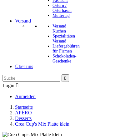
Fasnacht
Ostern /
Osterhasen
Muttertag
Versand
Versand
Kuchen
Spezialitäten
Versand
Liefergebühren
für Firmen
Schokoladen-
Geschenke
Über uns

Login

Anmelden
Startseite
APÉRO
Desserts
Crea Cup's Mix Platte klein