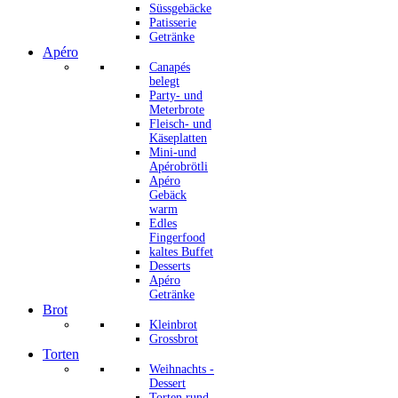
Süssgebäcke
Patisserie
Getränke
Apéro
Canapés
belegt
Party- und
Meterbrote
Fleisch- und
Käseplatten
Mini-und
Apérobrötli
Apéro
Gebäck
warm
Edles
Fingerfood
kaltes Buffet
Desserts
Apéro
Getränke
Brot
Kleinbrot
Grossbrot
Torten
Weihnachts -
Dessert
Torten rund