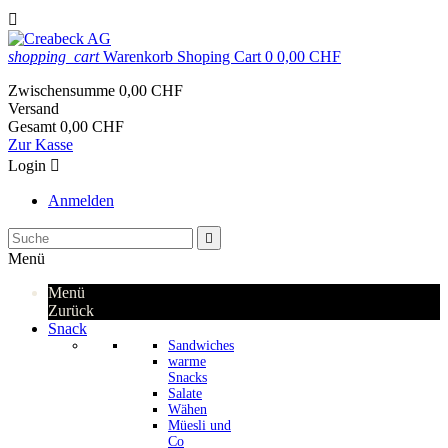

shopping_cart
Warenkorb
Shoping Cart
0
0,00 CHF
Zwischensumme
0,00 CHF
Versand
Gesamt
0,00 CHF
Zur Kasse
Login

Anmelden

Menü
Menü
Zurück
Snack
Sandwiches
warme
Snacks
Salate
Wähen
Müesli und
Co