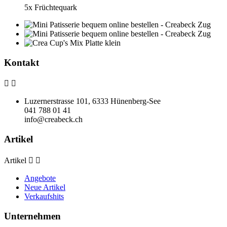
5x Früchtequark
Kontakt


Luzernerstrasse 101, 6333 Hünenberg-See
041 788 01 41
info@creabeck.ch
Artikel
Artikel


Angebote
Neue Artikel
Verkaufshits
Unternehmen